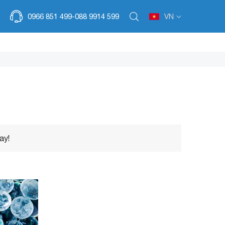
VN
0966 851 499-
088 9914 599
ay!