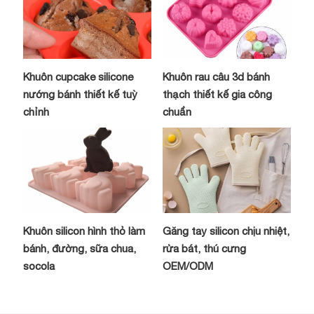
Khuôn cupcake silicone
Khuôn rau câu 3d bánh
nướng bánh thiết kế tuỳ
thạch thiết kế gia công
chỉnh
chuẩn
Khuôn silicon hình thỏ làm
Găng tay silicon chịu nhiệt,
bánh, đường, sữa chua,
rửa bát, thú cưng
socola
OEM/ODM