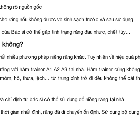
không rõ nguồn gốc
 cho răng nếu không được vệ sinh sạch trước và sau sử dụng.
 của Bác sĩ có thể gặp tình trạng răng đau nhức, chết tủy…
ả không?
n rất nhiều phương pháp niềng răng khác. Tuy nhiên về hiệu quả
răng với hàm trainer A1 A2 A3 tại nhà. Hàm trainer cũng không 
 móm, hô, thưa, lệch… từ trung bình trở đi đều không thể cải
à chỉ định từ bác sĩ có thể sử dụng để niềng răng tại nhà.
ời gian nhất định, răng đã di chuyển ổn định. Sử dụng bộ dụng cụ