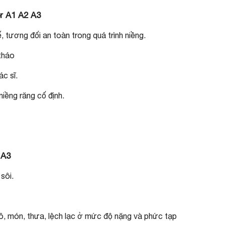
r A1 A2 A3
 tương đối an toàn trong quá trình niềng.
 tháo
ác sĩ.
iềng răng cố định.
 A3
 sôi.
hô, món, thưa, lệch lạc ở mức độ nặng và phức tạp